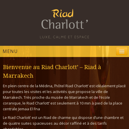
MENU
ACCUEIL
Bienvenue au Riad Charlott’ – Riad à
RÉSERVATION
Marrakech
CHAMBRES ET SUITES
En plein centre de la Médina, l’hôtel Riad Charlott’ est idéalement placé
pour toutes les visites et les activités que propose la ville de
TARIFS
Marrakech. Très proche du musée de Marrakech et de l’école
coranique, le Riad Charlott’ est seulement à 10 min à pied de la place
GALERIES PHOTOS
centrale Jemaa El Fna
.
ACTIVITÉS
Le Riad Charlott’ est un Riad de charme qui dispose d’une chambre et
de quatre suites spacieuses au décor raffiné et à des tarifs
PLAN D’ACCÈS