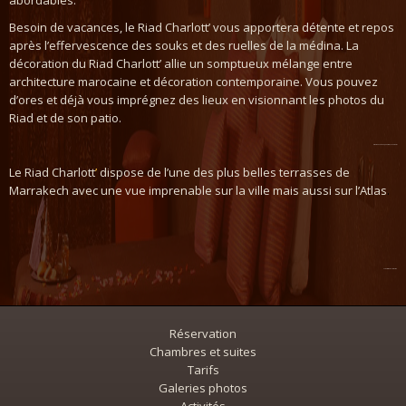
abordables.
Besoin de vacances, le Riad Charlott’ vous apportera détente et repos
PRESSE
après l’effervescence des souks et des ruelles de la médina. La
décoration du Riad Charlott’ allie un somptueux mélange entre
CONTACT
architecture marocaine et décoration contemporaine
.
Vous pouvez
d’ores et déjà vous imprégnez des lieux en visionnant les photos du
Riad et de son patio.
играть онлайн на деньги ВулканВегас
Le Riad Charlott
’
dispose de l’une des plus belles terrasses de
Marrakech avec une vue imprenable sur la ville mais aussi sur l’Atlas
.
22bet.pt web alternativo
Réservation
Chambres et suites
Tarifs
Galeries photos