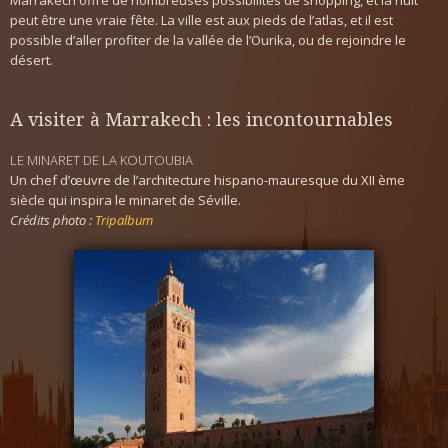
Marrakech offre de nombreuses possibilités de shopping, et la nuit
peut être une vraie fête. La ville est aux pieds de l’atlas, et il est
PRESSE
possible d’aller profiter de la vallée de l’Ourika, ou de rejoindre le
désert.
CONTACT
A visiter à Marrakech : les incontournables
LE MINARET DE LA KOUTOUBIA
Un chef d’œuvre de l’architecture hispano-mauresque du XII ème
siècle qui inspira le minaret de Séville.
Crédits photo :
Tripalbum