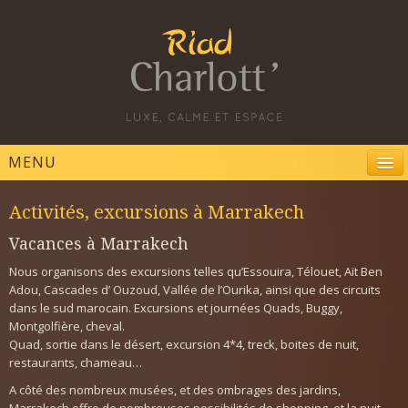
MENU
ACCUEIL
Activités, excursions à Marrakech
RÉSERVATION
Vacances à Marrakech
CHAMBRES ET SUITES
Nous organisons des excursions telles qu’Essouira, Télouet, Aït Ben
Adou, Cascades d’ Ouzoud, Vallée de l’Ourika, ainsi que des circuits
TARIFS
dans le sud marocain. Excursions et journées Quads, Buggy,
Montgolfière, cheval.
GALERIES PHOTOS
Quad, sortie dans le désert, excursion 4*4, treck, boites de nuit,
restaurants, chameau…
ACTIVITÉS
A côté des nombreux musées, et des ombrages des jardins,
PLAN D’ACCÈS